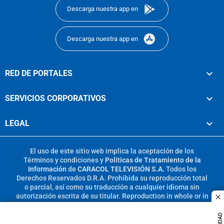
Descarga nuestra app en
Descarga nuestra app en
RED DE PORTALES
SERVICIOS CORPORATIVOS
LEGAL
El uso de este sitio web implica la aceptación de los
Términos y condiciones
y
Políticas de Tratamiento de la
Información
de
CARACOL TELEVISIÓN S.A.
Todos los
Derechos Reservados D.R.A. Prohibida su reproducción total
o parcial, así como su traducción a cualquier idioma sin
autorización escrita de su titular. Reproduction in whole or in
c
part, or translation without written permission is prohibited.
All rights reserved 2025.