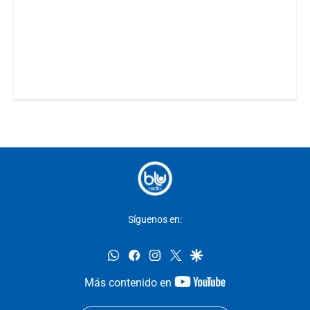
Síguenos en:
whatsapp
facebook
instagram
twitter
google
youtube-
Más contenido en
footer