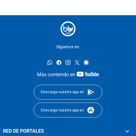
Síguenos en:
whatsapp
facebook
instagram
twitter
google
youtube-
Más contenido en
footer
Descarga nuestra app en
Descarga nuestra app en
RED DE PORTALES