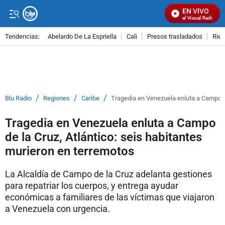
EN VIVO
Señal Visual Radio
Tendencias:
Abelardo De La Espriella
Cali
Presos trasladados
Rie
PUBLICIDAD
/
/
/
Blu Radio
Regiones
Caribe
Tragedia en Venezuela enluta a Campo de
Tragedia en Venezuela enluta a Campo
de la Cruz, Atlántico: seis habitantes
murieron en terremotos
La Alcaldía de Campo de la Cruz adelanta gestiones
para repatriar los cuerpos, y entrega ayudar
económicas a familiares de las víctimas que viajaron
a Venezuela con urgencia.