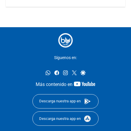
Síguenos en:
whatsapp
facebook
instagram
twitter
google
youtube-
Más contenido en
footer
Descarga nuestra app en
Descarga nuestra app en