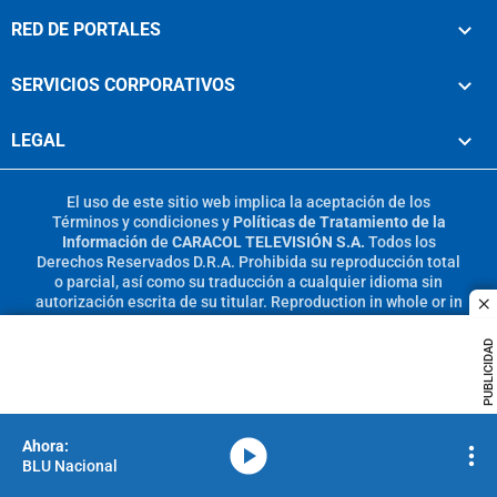
RED DE PORTALES
SERVICIOS CORPORATIVOS
LEGAL
El uso de este sitio web implica la aceptación de los
Términos y condiciones
y
Políticas de Tratamiento de la
Información
de
CARACOL TELEVISIÓN S.A.
Todos los
Derechos Reservados D.R.A. Prohibida su reproducción total
o parcial, así como su traducción a cualquier idioma sin
autorización escrita de su titular. Reproduction in whole or in
c
part, or translation without written permission is prohibited.
All rights reserved 2025.
PUBLICIDAD
MIEMBRO DE:
media-icon
BLU Nacional