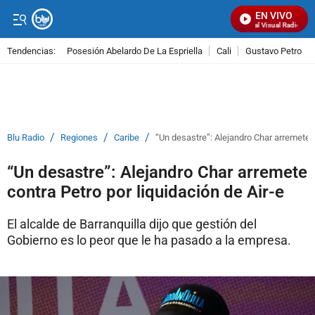
EN VIVO
Señal Visual Radio
Tendencias:
Posesión Abelardo De La Espriella
Cali
Gustavo Petro
PUBLICIDAD
/
/
/
Blu Radio
Regiones
Caribe
“Un desastre”: Alejandro Char arremete c
“Un desastre”: Alejandro Char arremete
contra Petro por liquidación de Air-e
El alcalde de Barranquilla dijo que gestión del
Gobierno es lo peor que le ha pasado a la empresa.