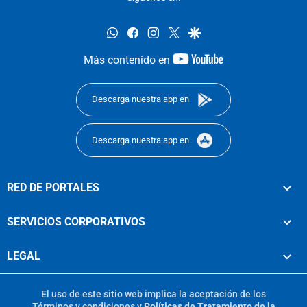
whatsapp
facebook
instagram
twitter
google
youtube-
Más contenido en
footer
Descarga nuestra app en
Descarga nuestra app en
RED DE PORTALES
SERVICIOS CORPORATIVOS
LEGAL
El uso de este sitio web implica la aceptación de los
Términos y condiciones
y
Políticas de Tratamiento de la