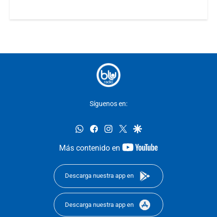
Síguenos en:
whatsapp
facebook
instagram
twitter
google
youtube-
Más contenido en
footer
Descarga nuestra app en
Descarga nuestra app en