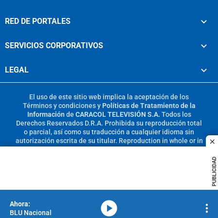
RED DE PORTALES
SERVICIOS CORPORATIVOS
LEGAL
El uso de este sitio web implica la aceptación de los
Términos y condiciones
y
Políticas de Tratamiento de la
Información
de
CARACOL TELEVISIÓN S.A.
Todos los
Derechos Reservados D.R.A. Prohibida su reproducción total
o parcial, así como su traducción a cualquier idioma sin
autorización escrita de su titular. Reproduction in whole or in
c
part, or translation without written permission is prohibited.
All rights reserved 2025.
PUBLICIDAD
MIEMBRO DE:
media-icon
BLU Nacional