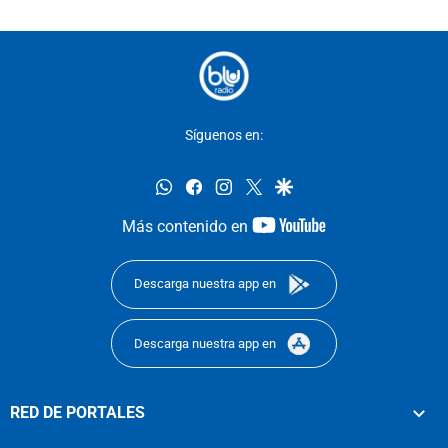
Síguenos en:
whatsapp
facebook
instagram
twitter
google
youtube-
Más contenido en
footer
Descarga nuestra app en
Descarga nuestra app en
RED DE PORTALES