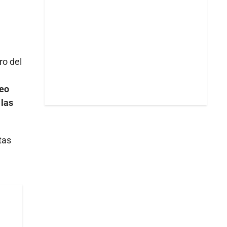
ro del
a
reo
 las
tas