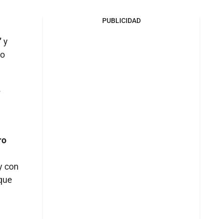
PUBLICIDAD
’
y
to
e
ro
y con
 que