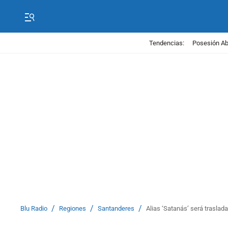
Tendencias:
Posesión Abe
/
/
/
Blu Radio
Regiones
Santanderes
Alias ‘Satanás’ será traslad