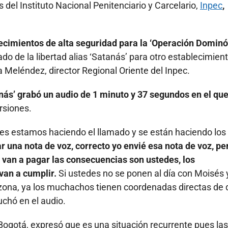
s del Instituto Nacional Penitenciario y Carcelario,
Inpec
,
lecimientos de alta seguridad para la ‘Operación Dominó
do de la libertad alias ‘Satanás’ para otro establecimien
Meléndez, director Regional Oriente del Inpec.
anás’ grabó un audio de 1 minuto y 37 segundos en el qu
rsiones.
les estamos haciendo el llamado y se están haciendo los
r una nota de voz, correcto yo envié esa nota de voz, pe
 van a pagar las consecuencias son ustedes, los
van a cumplir.
Si ustedes no se ponen al día con Moisés 
zona, ya los muchachos tienen coordenadas directas de
chó en el audio.
e Bogotá, expresó que es una situación recurrente pues las