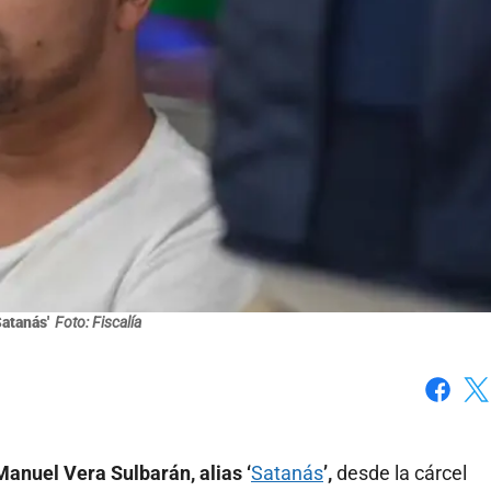
Satanás'
Foto: Fiscalía
Faceboo
X
anuel Vera Sulbarán, alias ‘
Satanás
’,
desde la cárcel