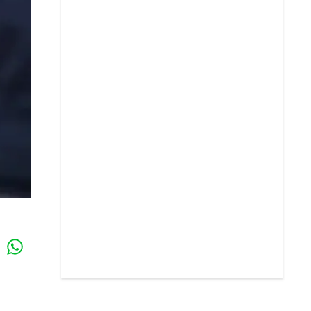
Whatsapp
k