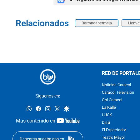
Relacionados
Barrancabermeja
Homic
RED DE PORTAL
Noticias Caracol
Caracol Televisión
Síguenos en:
Gol Caracol
whatsapp
facebook
instagram
twitter
google
La Kalle
HJCK
youtube-
Más contenido en
DiTu
footer
El Espectador
Teatro Mayor
Descarga nuestra app en