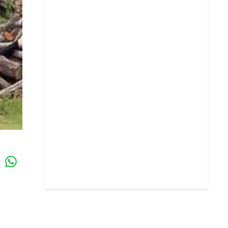
Whatsapp
k