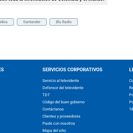
idios
Santander
Blu Radio
ES
SERVICIOS CORPORATIVOS
L
Servicio al televidente
Co
Defensor del televidente
Re
TDT
Po
Código del buen gobierno
Po
Contáctanos
Té
Clientes y proveedores
Paute con nosotros
Mapa del sitio