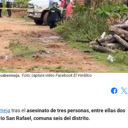
ncabermeja.
Foto: captura video Facebook El Verídico
Faceboo
X
meja
tras el
asesinato de tres personas, entre ellas dos
rrio San Rafael, comuna seis del distrito.