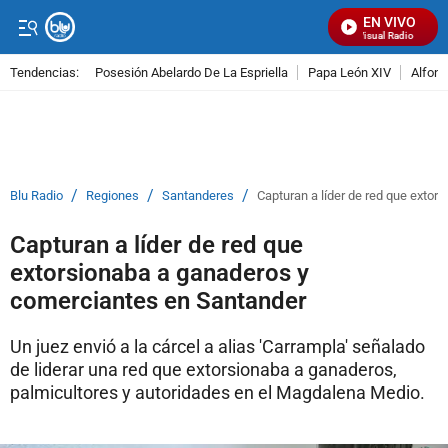
EN VIVO
Señal Visual Radio
Tendencias:
Posesión Abelardo De La Espriella
Papa León XIV
Alfons
PUBLICIDAD
/
/
/
Blu Radio
Regiones
Santanderes
Capturan a líder de red que exto
Capturan a líder de red que
extorsionaba a ganaderos y
comerciantes en Santander
Un juez envió a la cárcel a alias 'Carrampla' señalado
de liderar una red que extorsionaba a ganaderos,
palmicultores y autoridades en el Magdalena Medio.