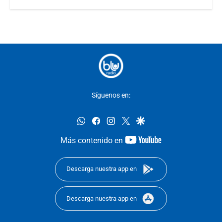
Síguenos en:
whatsapp
facebook
instagram
twitter
google
youtube-
Más contenido en
footer
Descarga nuestra app en
Descarga nuestra app en