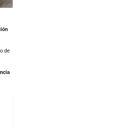
ción
po de
encia