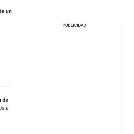
de un
PUBLICIDAD
n de
os a