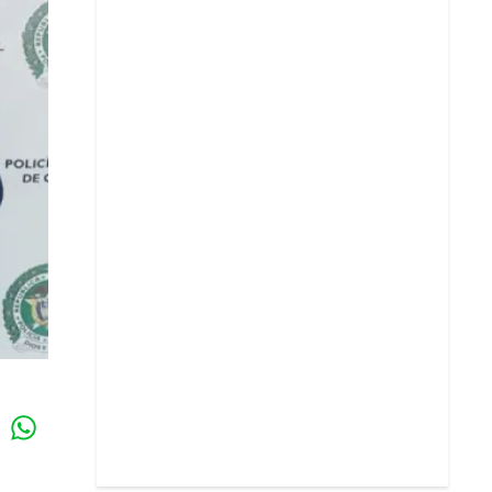
Whatsapp
k