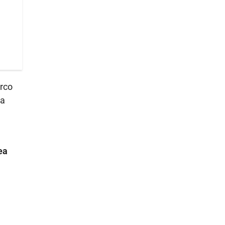
rco
la
ea