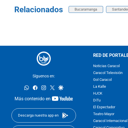
Relacionados
Bucaramanga
Santande
RED DE PORTAL
Noticias Caracol
Caracol Televisión
Síguenos en:
Gol Caracol
whatsapp
facebook
instagram
twitter
google
La Kalle
HJCK
youtube-
Más contenido en
DiTu
footer
El Espectador
Teatro Mayor
Descarga nuestra app en
Caracol Internacional
Caracol Corporativo