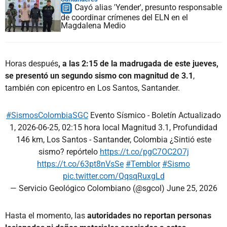
Cayó alias 'Yender', presunto responsable
de coordinar crímenes del ELN en el
Magdalena Medio
Horas después
, a las 2:15 de la madrugada de este jueves,
se presentó un segundo sismo con magnitud de 3.1
,
también con epicentro en Los Santos, Santander.
#SismosColombiaSGC
Evento Sísmico - Boletín Actualizado
1, 2026-06-25, 02:15 hora local Magnitud 3.1, Profundidad
146 km, Los Santos - Santander, Colombia ¿Sintió este
sismo? repórtelo
https://t.co/pgC7OC2O7j
https://t.co/63pt8nVsSe
#Temblor
#Sismo
pic.twitter.com/QqsqRuxgLd
— Servicio Geológico Colombiano (@sgcol)
June 25, 2026
Hasta el momento, las
autoridades no reportan personas