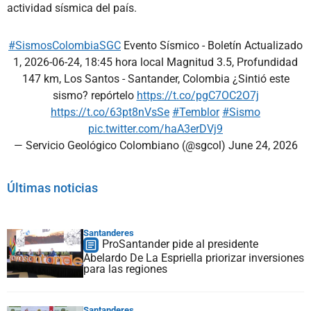
actividad sísmica del país.
#SismosColombiaSGC
Evento Sísmico - Boletín Actualizado
1, 2026-06-24, 18:45 hora local Magnitud 3.5, Profundidad
147 km, Los Santos - Santander, Colombia ¿Sintió este
sismo? repórtelo
https://t.co/pgC7OC2O7j
https://t.co/63pt8nVsSe
#Temblor
#Sismo
pic.twitter.com/haA3erDVj9
— Servicio Geológico Colombiano (@sgcol)
June 24, 2026
Últimas noticias
Santanderes
ProSantander pide al presidente
Abelardo De La Espriella priorizar inversiones
para las regiones
Santanderes