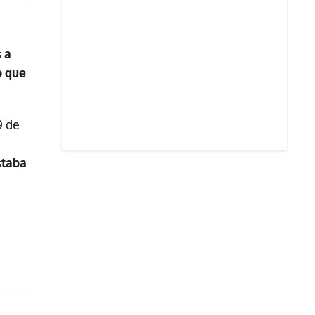
 a
o que
9 de
staba