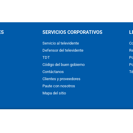
ES
SERVICIOS CORPORATIVOS
L
Servicio al televidente
Co
Defensor del televidente
Re
TDT
Po
Código del buen gobierno
Po
Contáctanos
Té
Clientes y proveedores
Paute con nosotros
Mapa del sitio
nos y condiciones
y
Políticas de Tratamiento de la Información
de
CAR