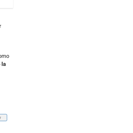
r
como
 la
y