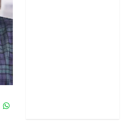
Whatsapp
k