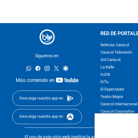
RED DE PORTAL
Noticias Caracol
Caracol Televisión
Síguenos en:
Gol Caracol
whatsapp
facebook
instagram
twitter
google
La Kalle
HJCK
youtube-
Más contenido en
DiTu
footer
El Espectador
Teatro Mayor
Descarga nuestra app en
Caracol Internacional
Caracol Corporativo
Descarga nuestra app en
Caracol Next
El uso de este sitio web implica la aceptación de los
Térmi