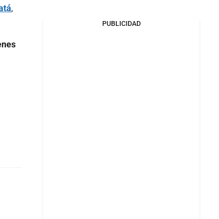
atá
,
PUBLICIDAD
enes