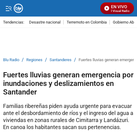
EN VIVO
Señal Visual Radio
Tendencias:
Desastre nacional
Terremoto en Colombia
Gobierno Abel
PUBLICIDAD
/
/
/
Blu Radio
Regiones
Santanderes
Fuertes lluvias generan emergenc
Fuertes lluvias generan emergencia por
inundaciones y deslizamientos en
Santander
Familias ribereñas piden ayuda urgente para evacuar
ante el desbordamiento de ríos y el ingreso del agua a
viviendas en zonas rurales de Cimitarra y Landázuri.
En canoa los habitantes sacan sus pertenencias.