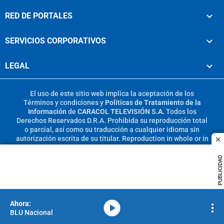
RED DE PORTALES
SERVICIOS CORPORATIVOS
LEGAL
El uso de este sitio web implica la aceptación de los
Términos y condiciones
y
Políticas de Tratamiento de la
Información
de
CARACOL TELEVISIÓN S.A.
Todos los
Derechos Reservados D.R.A. Prohibida su reproducción total
o parcial, así como su traducción a cualquier idioma sin
autorización escrita de su titular. Reproduction in whole or in
c
part, or translation without written permission is prohibited.
All rights reserved 2025.
PUBLICIDAD
MIEMBRO DE:
media-icon
BLU Nacional