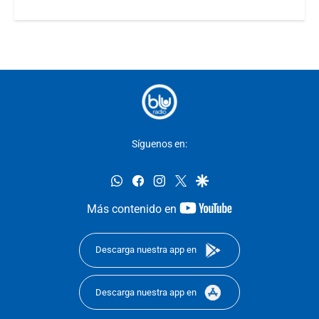
Síguenos en:
whatsapp
facebook
instagram
twitter
google
youtube-
Más contenido en
footer
Descarga nuestra app en
Descarga nuestra app en