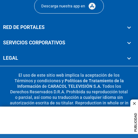
Descarga nuestra app en
RED DE PORTALES
SERVICIOS CORPORATIVOS
LEGAL
El uso de este sitio web implica la aceptación de los
Términos y condiciones
y
Políticas de Tratamiento de la
Información
de
CARACOL TELEVISIÓN S.A.
Todos los
Derechos Reservados D.R.A. Prohibida su reproducción total
o parcial, así como su traducción a cualquier idioma sin
autorización escrita de su titular. Reproduction in whole or in
c
part, or translation without written permission is prohibited.
All rights reserved 2025.
PUBLICIDAD
MIEMBRO DE: