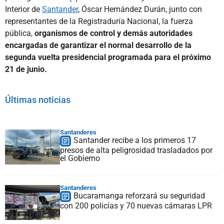
Interior de
Santander
, Óscar Hernández Durán, junto con
representantes de la Registraduría Nacional, la fuerza
pública,
organismos de control y demás autoridades
encargadas de garantizar el normal desarrollo de la
segunda vuelta presidencial programada para el próximo
21 de junio.
Últimas noticias
Santanderes
Santander recibe a los primeros 17
presos de alta peligrosidad trasladados por
el Gobierno
Santanderes
Bucaramanga reforzará su seguridad
con 200 policías y 70 nuevas cámaras LPR