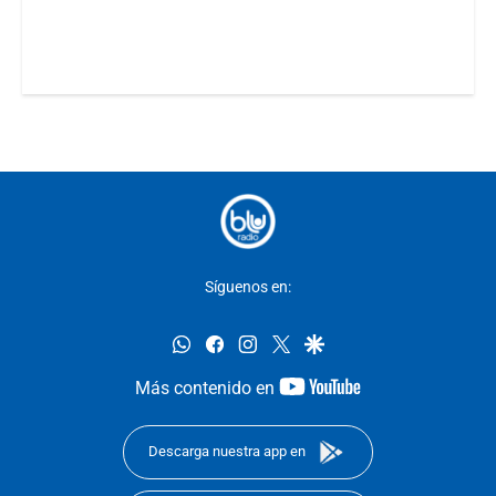
Síguenos en:
whatsapp
facebook
instagram
twitter
google
youtube-
Más contenido en
footer
Descarga nuestra app en