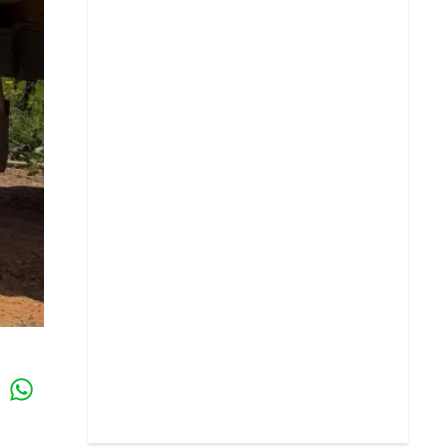
Whatsapp
k