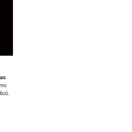
has
omo
licó.