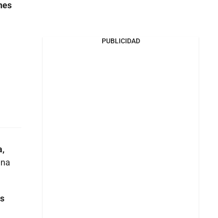
nes
PUBLICIDAD
a,
una
as