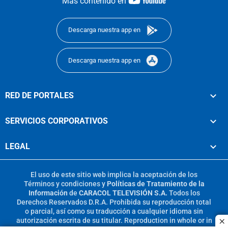
Más contenido en
footer
Descarga nuestra app en
Descarga nuestra app en
RED DE PORTALES
SERVICIOS CORPORATIVOS
LEGAL
El uso de este sitio web implica la aceptación de los
Términos y condiciones
y
Políticas de Tratamiento de la
Información
de
CARACOL TELEVISIÓN S.A.
Todos los
Derechos Reservados D.R.A. Prohibida su reproducción total
o parcial, así como su traducción a cualquier idioma sin
autorización escrita de su titular. Reproduction in whole or in
c