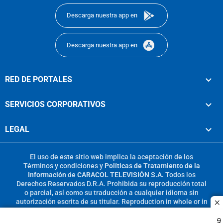
Descarga nuestra app en
Descarga nuestra app en
RED DE PORTALES
SERVICIOS CORPORATIVOS
LEGAL
El uso de este sitio web implica la aceptación de los
Términos y condiciones
y
Políticas de Tratamiento de la
Información
de
CARACOL TELEVISIÓN S.A.
Todos los
Derechos Reservados D.R.A. Prohibida su reproducción total
o parcial, así como su traducción a cualquier idioma sin
autorización escrita de su titular. Reproduction in whole or in
c
part, or translation without written permission is prohibited.
All rights reserved 2025.