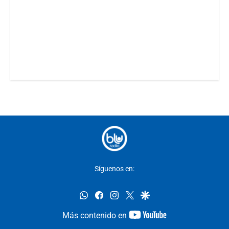
Síguenos en:
whatsapp
facebook
instagram
twitter
google
youtube-
Más contenido en
footer