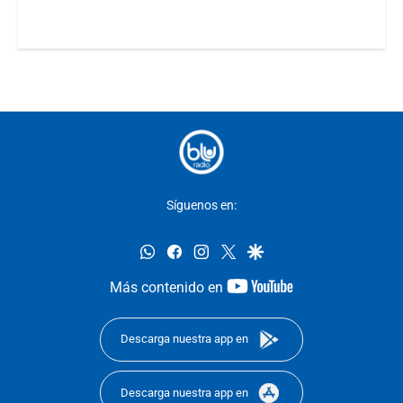
Síguenos en:
whatsapp
facebook
instagram
twitter
google
youtube-
Más contenido en
footer
Descarga nuestra app en
Descarga nuestra app en