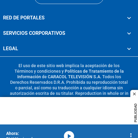
RED DE PORTALES
SERVICIOS CORPORATIVOS
LEGAL
El uso de este sitio web implica la aceptación de los
Términos y condiciones
y
Políticas de Tratamiento de la
Información
de
CARACOL TELEVISIÓN S.A.
Todos los
Derechos Reservados D.R.A. Prohibida su reproducción total
o parcial, así como su traducción a cualquier idioma sin
autorización escrita de su titular. Reproduction in whole or in
c
part, or translation without written permission is prohibited.
All rights reserved 2025.
PUBLICIDAD
MIEMBRO DE:
media-icon