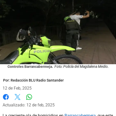
Controles Barrancabermeja.
Foto: Policía del Magdalena Medio.
Por:
Redacción BLU Radio Santander
12 de Feb, 2025
Whatsapp
Facebook
X
Actualizado: 12 de feb, 2025
La creciente ola de homicidios en
Barrancabermeja,
que este