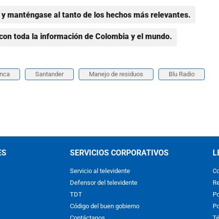
y manténgase al tanto de los hechos más relevantes.
con toda la información de Colombia y el mundo.
anca
Santander
Manejo de residuos
Blu Radio
ES
SERVICIOS CORPORATIVOS
L
Servicio al televidente
Co
Defensor del televidente
Re
TDT
Po
Código del buen gobierno
Po
Contáctanos
Té