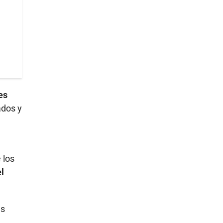
es
ados y
 los
l
es