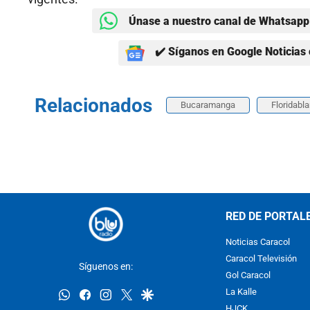
Únase a nuestro canal de Whatsapp 
✔️ Síganos en Google Noticias 
Relacionados
Bucaramanga
Floridabl
RED DE PORTAL
Noticias Caracol
Caracol Televisión
Síguenos en:
Gol Caracol
whatsapp
facebook
instagram
twitter
google
La Kalle
HJCK