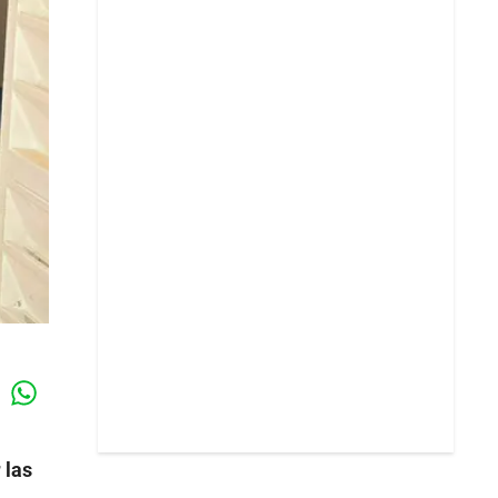
Whatsapp
k
 las