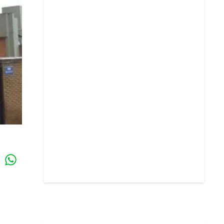
Whatsapp
k