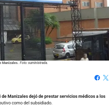
de Manizales.
Foto: suministrada.
Faceboo
X
ti de Manizales dejó de prestar servicios médicos a los
ibutivo como del subsidiado.