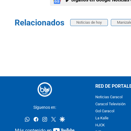
Relacionados
Noticias de hoy
Manizal
RED DE PORTAL
Noticias Caracol
Caracol Televisión
Síguenos en:
Gol Caracol
whatsapp
facebook
instagram
twitter
google
La Kalle
HJCK
youtube-
Más contenido en