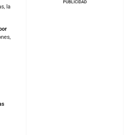
PUBLICIDAD
s, la
por
ones,
as