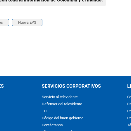
es
Nueva EPS
ES
SERVICIOS CORPORATIVOS
L
Servicio al televidente
Co
Defensor del televidente
Re
TDT
Po
Código del buen gobierno
Po
Contáctanos
Té