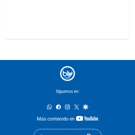
Síguenos en:
whatsapp
facebook
instagram
twitter
google
youtube-
Más contenido en
footer