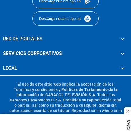
Descarga nuestra app en
Descarga nuestra app en
RED DE PORTALES
SERVICIOS CORPORATIVOS
LEGAL
El uso de este sitio web implica la aceptación de los
Términos y condiciones
y
Políticas de Tratamiento de la
Información
de
CARACOL TELEVISIÓN S.A.
Todos los
Derechos Reservados D.R.A. Prohibida su reproducción total
o parcial, así como su traducción a cualquier idioma sin
autorización escrita de su titular. Reproduction in whole or in
c
part, or translation without written permission is prohibited.
All rights reserved 2025.
PUBLICIDAD