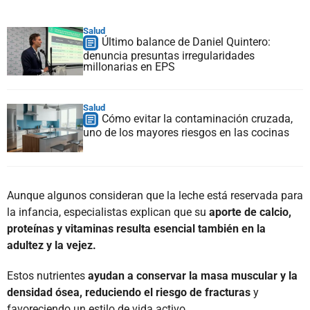
Salud
Último balance de Daniel Quintero:
denuncia presuntas irregularidades
millonarias en EPS
Salud
Cómo evitar la contaminación cruzada,
uno de los mayores riesgos en las cocinas
Aunque algunos consideran que la leche está reservada para
la infancia, especialistas explican que su
aporte de calcio,
proteínas y vitaminas resulta esencial también en la
adultez y la vejez.
Estos nutrientes
ayudan a conservar la masa muscular y la
densidad ósea, reduciendo el riesgo de fracturas
y
favoreciendo un estilo de vida activo.