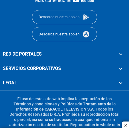
Más contenido en
footer
Descarga nuestra app en
Descarga nuestra app en
RED DE PORTALES
SERVICIOS CORPORATIVOS
LEGAL
El uso de este sitio web implica la aceptación de los
Términos y condiciones
y
Políticas de Tratamiento de la
Información
de
CARACOL TELEVISIÓN S.A.
Todos los
Derechos Reservados D.R.A. Prohibida su reproducción total
o parcial, así como su traducción a cualquier idioma sin
autorización escrita de su titular. Reproduction in whole or in
c