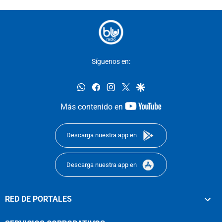
Síguenos en:
whatsapp
facebook
instagram
twitter
google
youtube-
Más contenido en
footer
Descarga nuestra app en
Descarga nuestra app en
RED DE PORTALES