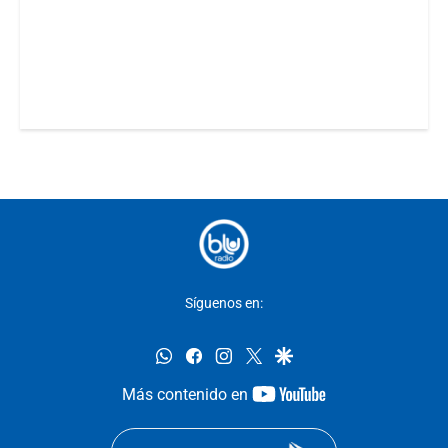
Síguenos en:
whatsapp
facebook
instagram
twitter
google
youtube-
Más contenido en
footer