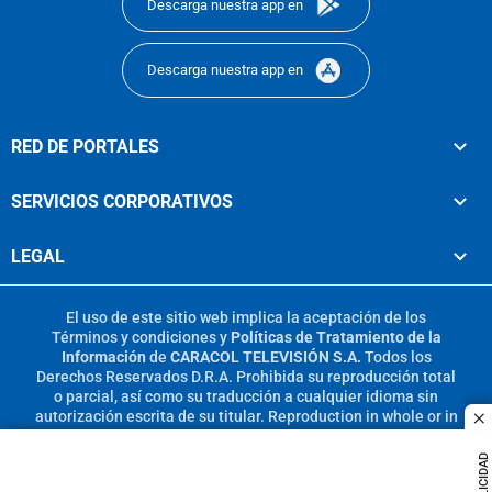
Descarga nuestra app en
Descarga nuestra app en
RED DE PORTALES
SERVICIOS CORPORATIVOS
LEGAL
El uso de este sitio web implica la aceptación de los
Términos y condiciones
y
Políticas de Tratamiento de la
Información
de
CARACOL TELEVISIÓN S.A.
Todos los
Derechos Reservados D.R.A. Prohibida su reproducción total
o parcial, así como su traducción a cualquier idioma sin
autorización escrita de su titular. Reproduction in whole or in
c
part, or translation without written permission is prohibited.
All rights reserved 2025.
PUBLICIDAD