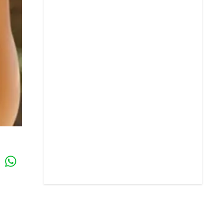
Whatsapp
k