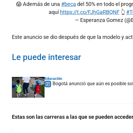
😱 Además de una
#beca
del 50% en todo el progr
aquí
https://t.co/FJhGaRBQNF
👆
#T
— Esperanza Gomez (@
Este anuncio se dio después de que la modelo y actr
Le puede interesar
Educación
Bogotá anunció que aún es posible soli
Estas son las carreras a las que se pueden acceder