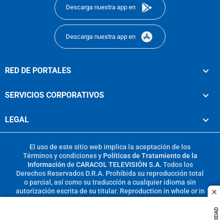
Descarga nuestra app en
Descarga nuestra app en
RED DE PORTALES
SERVICIOS CORPORATIVOS
LEGAL
El uso de este sitio web implica la aceptación de los
Términos y condiciones
y
Políticas de Tratamiento de la
Información
de
CARACOL TELEVISIÓN S.A.
Todos los
Derechos Reservados D.R.A. Prohibida su reproducción total
o parcial, así como su traducción a cualquier idioma sin
autorización escrita de su titular. Reproduction in whole or in
c
part, or translation without written permission is prohibited.
All rights reserved 2025.