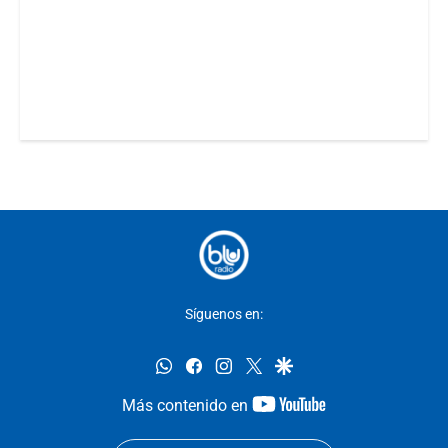
Síguenos en:
whatsapp
facebook
instagram
twitter
google
youtube-
Más contenido en
footer