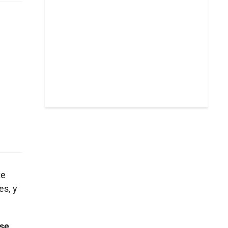
te
es, y
 se