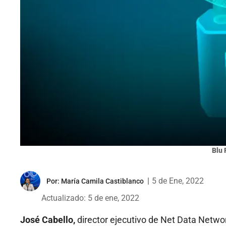
Blu 
|
5 de Ene, 2022
Por:
María Camila Castiblanco
Actualizado: 5 de ene, 2022
José Cabello,
director ejecutivo de Net Data Netwo