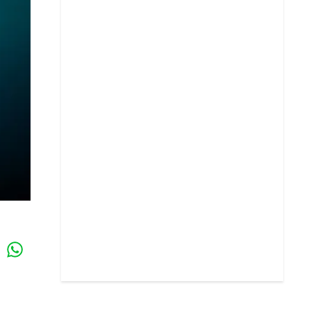
Whatsapp
k