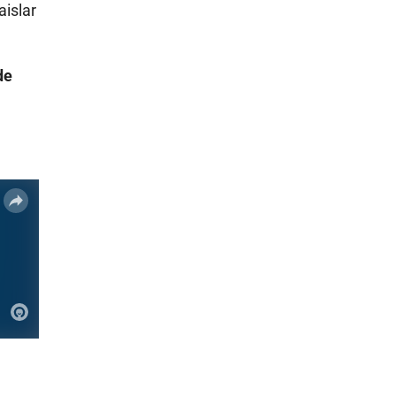
aislar
de