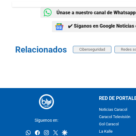
Únase a nuestro canal de Whatsapp 
✔️ Síganos en Google Noticias 
Relacionados
Ciberseguridad
Redes so
RED DE PORTAL
Noticias Caracol
Caracol Televisión
Síguenos en:
Gol Caracol
whatsapp
facebook
instagram
twitter
google
La Kalle