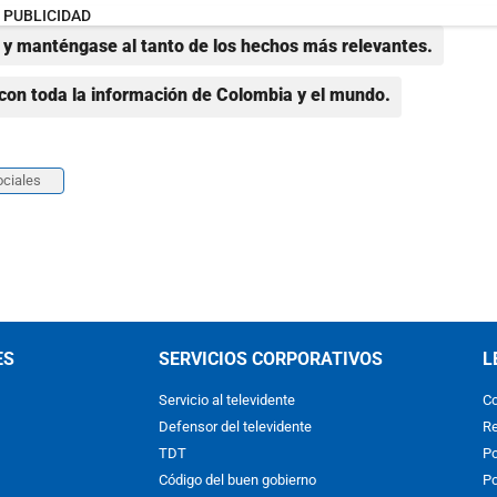
PUBLICIDAD
y manténgase al tanto de los hechos más relevantes.
con toda la información de Colombia y el mundo.
ciales
ES
SERVICIOS CORPORATIVOS
L
Servicio al televidente
Co
Defensor del televidente
Re
TDT
Po
Código del buen gobierno
Po