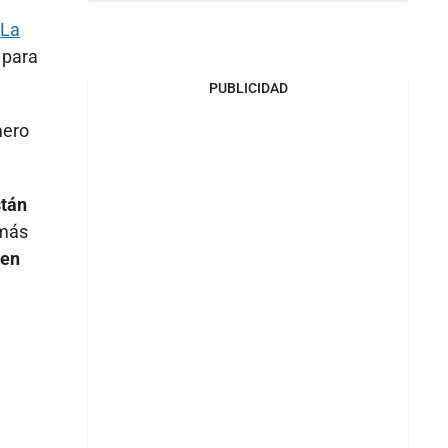
La
 para
PUBLICIDAD
mero
stán
 más
 en