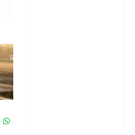
Whatsapp
k