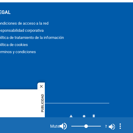
EGAL
ndiciones de acceso a la red
sponsabilidad corporativa
lítica de tratamiento de la información
lítica de cookies
rminos y condiciones
close
PUBLICIDAD
ACOL
quier idioma
MIEMBRO DE:
rights
Mute
Mute