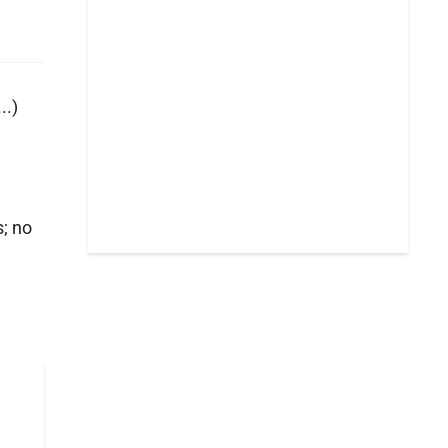
..)
; no