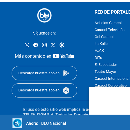
RED DE PORTAL
Noticias Caracol
Caracol Televisión
Síguenos en:
Gol Caracol
whatsapp
facebook
instagram
twitter
google
La Kalle
HJCK
youtube-
Más contenido en
DiTu
footer
El Espectador
Teatro Mayor
Descarga nuestra app en
Caracol Internacional
Caracol Corporativo
Descarga nuestra app en
Caracol Next
El uso de este sitio web implica la aceptación de los
Térmi
TELEVISIÓN S.A.
Todos los Derechos Reservados D.R.A. Pro
sin autorización escrita de su titular. Reproduction in whole
BLU Nacional
reserved 2025.