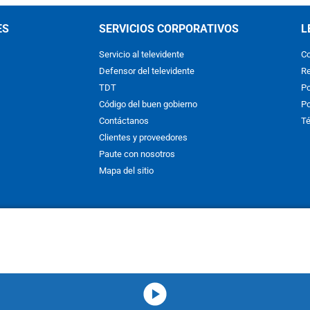
ES
SERVICIOS CORPORATIVOS
L
Servicio al televidente
Co
Defensor del televidente
Re
TDT
Po
Código del buen gobierno
Po
Contáctanos
Té
Clientes y proveedores
Paute con nosotros
Mapa del sitio
nos y condiciones
y
Políticas de Tratamiento de la Información
de
CAR
hibida su reproducción total o parcial, así como su traducción a cual
 or in part, or translation without written permission is prohibited. All 
media-icon