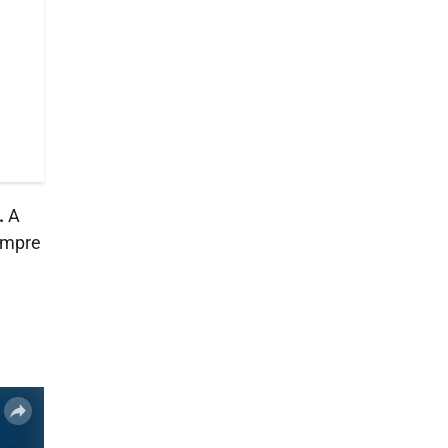
.
A
iempre