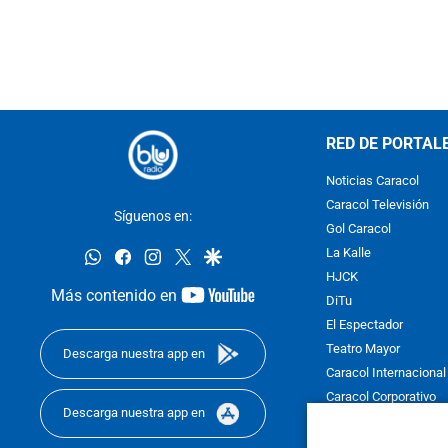
RED DE PORTAL
Noticias Caracol
Caracol Televisión
Síguenos en:
Gol Caracol
whatsapp
facebook
instagram
twitter
google
La Kalle
HJCK
youtube-
Más contenido en
DiTu
footer
El Espectador
Teatro Mayor
Descarga nuestra app en
Caracol Internacional
Caracol Corporativo
Descarga nuestra app en
Caracol Next