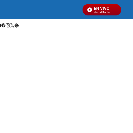
EN VIVO
Señal Visual Radio
hatsapp
youtube
facebook
instagram
twitter
google