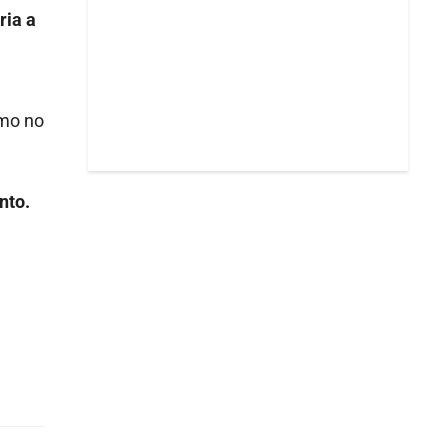
ria a
ómo no
nto.