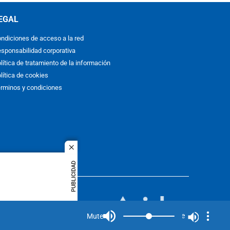
EGAL
ndiciones de acceso a la red
sponsabilidad corporativa
lítica de tratamiento de la información
lítica de cookies
rminos y condiciones
close
PUBLICIDAD
ACOL
quier idioma
MIEMBRO DE:
rights
Mute
Mute