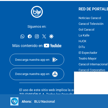
RED DE PORTAL
Noticias Caracol
Caracol Televisión
Síguenos en:
Gol Caracol
whatsapp
facebook
instagram
twitter
google
La Kalle
HJCK
youtube-
Más contenido en
DiTu
footer
El Espectador
Teatro Mayor
Descarga nuestra app en
Caracol Internacional
Caracol Corporativo
Descarga nuestra app en
Caracol Next
El uso de este sitio web implica la aceptación de los
Térmi
TELEVISIÓN S.A.
Todos los Derechos Reservados D.R.A. Pro
sin autorización escrita de su titular. Reproduction in whole
BLU Nacional
reserved 2025.