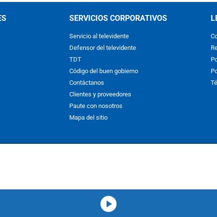
ES
SERVICIOS CORPORATIVOS
L
Servicio al televidente
Co
Defensor del televidente
Re
TDT
Po
Código del buen gobierno
Po
Contáctanos
Té
Clientes y proveedores
Paute con nosotros
Mapa del sitio
nos y condiciones
y
Políticas de Tratamiento de la Información
de
CAR
hibida su reproducción total o parcial, así como su traducción a cual
 or in part, or translation without written permission is prohibited. All 
media-icon