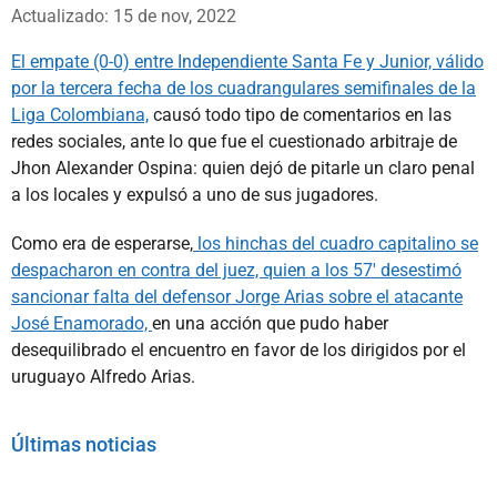
Whatsapp
Facebook
X
Actualizado: 15 de nov, 2022
El empate (0-0) entre Independiente Santa Fe y Junior, válido
por la tercera fecha de los cuadrangulares semifinales de la
Liga Colombiana,
causó todo tipo de comentarios en las
redes sociales, ante lo que fue el cuestionado arbitraje de
Jhon Alexander Ospina: quien dejó de pitarle un claro penal
a los locales y expulsó a uno de sus jugadores.
Como era de esperarse,
los hinchas del cuadro capitalino se
despacharon en contra del juez, quien a los 57' desestimó
sancionar falta del defensor Jorge Arias sobre el atacante
José Enamorado,
en una acción que pudo haber
desequilibrado el encuentro en favor de los dirigidos por el
uruguayo Alfredo Arias.
Últimas noticias