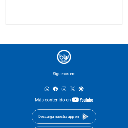
Síguenos en:
whatsapp
facebook
instagram
twitter
google
youtube-
Más contenido en
footer
Descarga nuestra app en