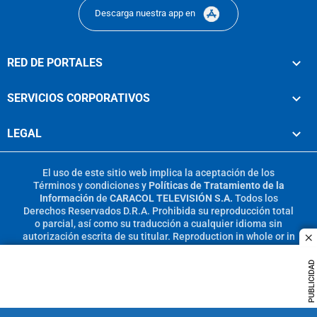
Descarga nuestra app en
RED DE PORTALES
SERVICIOS CORPORATIVOS
LEGAL
El uso de este sitio web implica la aceptación de los
Términos y condiciones
y
Políticas de Tratamiento de la
Información
de
CARACOL TELEVISIÓN S.A.
Todos los
Derechos Reservados D.R.A. Prohibida su reproducción total
o parcial, así como su traducción a cualquier idioma sin
autorización escrita de su titular. Reproduction in whole or in
c
part, or translation without written permission is prohibited.
All rights reserved 2025.
PUBLICIDAD
MIEMBRO DE: