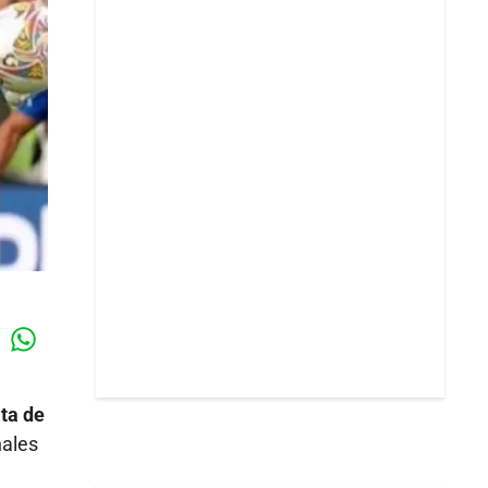
Whatsapp
k
lta de
nales