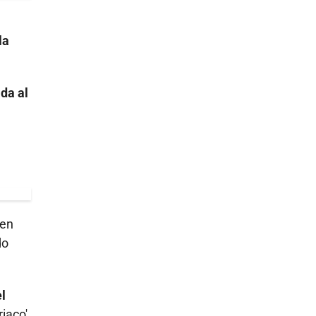
la
da al
uen
do
el
riaco'