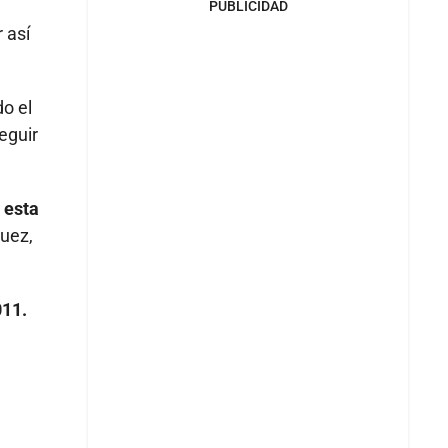
PUBLICIDAD
 así
do el
eguir
 esta
quez,
011.