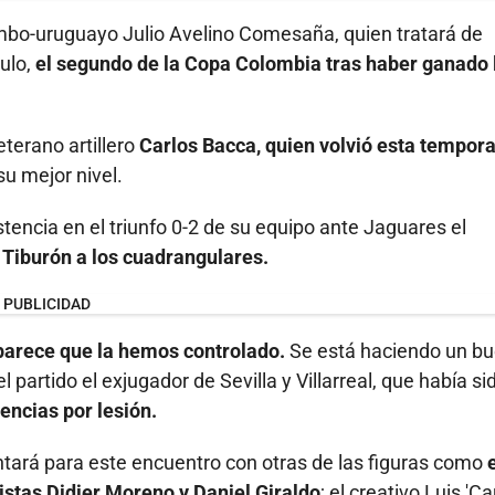
olombo-uruguayo Julio Avelino Comesaña, quien tratará de
tulo,
el segundo de la Copa Colombia tras haber ganado 
eterano artillero
Carlos Bacca, quien volvió esta tempora
u mejor nivel.
stencia en el triunfo 0-2 de su equipo ante Jaguares el
l Tiburón a los cuadrangulares.
PUBLICIDAD
parece que la hemos controlado.
Se está haciendo un b
partido el exjugador de Sevilla y Villarreal, que había si
encias por lesión.
ará para este encuentro con otras de las figuras como
stas Didier Moreno y Daniel Giraldo
; el creativo Luis 'Ca