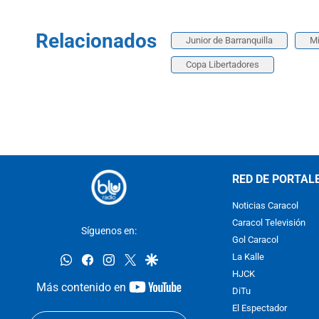
Relacionados
Junior de Barranquilla
Mi
Copa Libertadores
RED DE PORTAL
Noticias Caracol
Caracol Televisión
Síguenos en:
Gol Caracol
whatsapp
facebook
instagram
twitter
google
La Kalle
HJCK
youtube-
Más contenido en
DiTu
footer
El Espectador