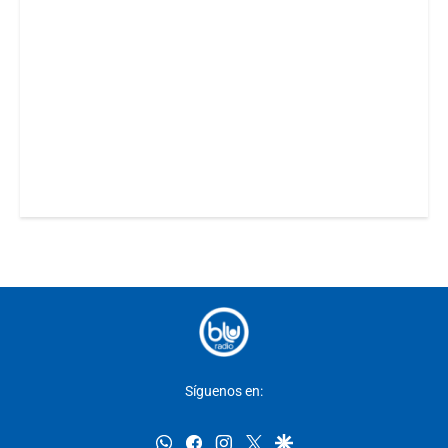
Síguenos en:
whatsapp
facebook
instagram
twitter
google