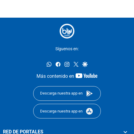
Síguenos en:
whatsapp
facebook
instagram
twitter
google
youtube-
Más contenido en
footer
Descarga nuestra app en
Descarga nuestra app en
RED DE PORTALES