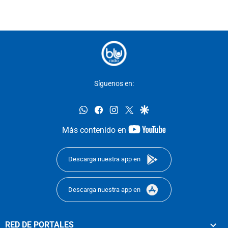
Síguenos en:
whatsapp
facebook
instagram
twitter
google
youtube-
Más contenido en
footer
Descarga nuestra app en
Descarga nuestra app en
RED DE PORTALES