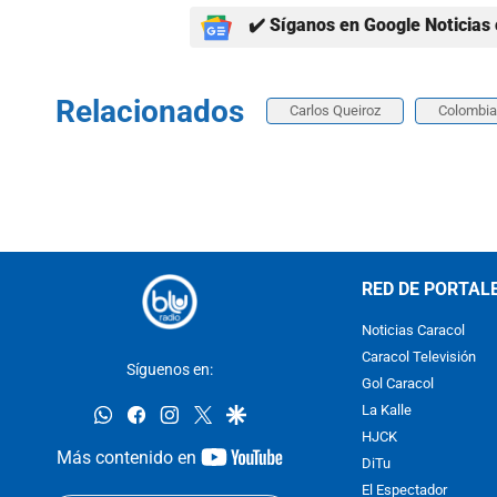
✔️ Síganos en Google Noticias 
Relacionados
Carlos Queiroz
Colombia
RED DE PORTAL
Noticias Caracol
Caracol Televisión
Síguenos en:
Gol Caracol
whatsapp
facebook
instagram
twitter
google
La Kalle
HJCK
youtube-
Más contenido en
DiTu
footer
El Espectador