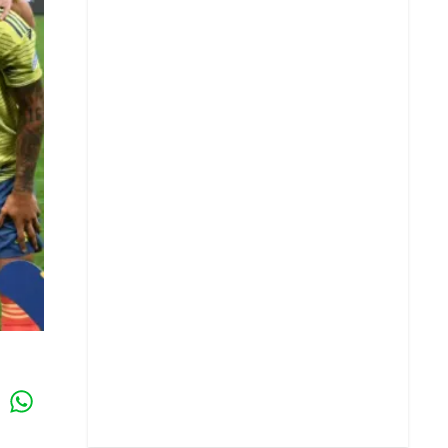
Whatsapp
k