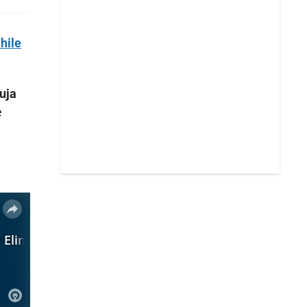
hile
uja
e