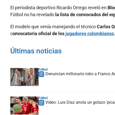
El periodista deportivo Ricardo Orrego reveló en
Blo
Fútbol no ha revelado
la lista de convocados del eq
El modelo que venía manejando el técnico
Carlos Q
c
onvocatoria oficial de los
jugadores colombianos
Últimas noticias
Fútbol
Denuncian millonario robo a Franco Ar
Fútbol
Video: Luis Díaz anota un golazo 'picab