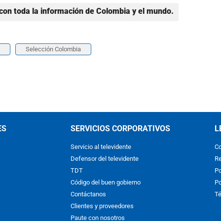
con toda la información de Colombia y el mundo.
Selección Colombia
ES
SERVICIOS CORPORATIVOS
L
Servicio al televidente
Co
Defensor del televidente
Re
TDT
Po
Código del buen gobierno
Po
Contáctanos
Té
Clientes y proveedores
Paute con nosotros