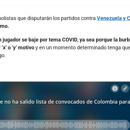
bolistas que disputarán los partidos contra
Venezuela y C
imo.
n jugador se baje por tema COVID, ya sea porque la burb
‘x’ o ‘y’ motivo
y en un momento determinado tenga qu
go.