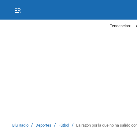
Tendencias:
/
/
/
Blu Radio
Deportes
Fútbol
La razón por la que no ha salido c