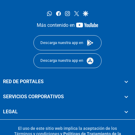
whatsapp
facebook
instagram
twitter
google
youtube-
Más contenido en
footer
Descarga nuestra app en
Descarga nuestra app en
RED DE PORTALES
SERVICIOS CORPORATIVOS
LEGAL
El uso de este sitio web implica la aceptación de los
Términos y condiciones
y
Políticas de Tratamiento de la