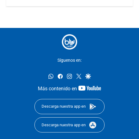
Síguenos en:
whatsapp
facebook
instagram
twitter
google
youtube-
Más contenido en
footer
Descarga nuestra app en
Descarga nuestra app en