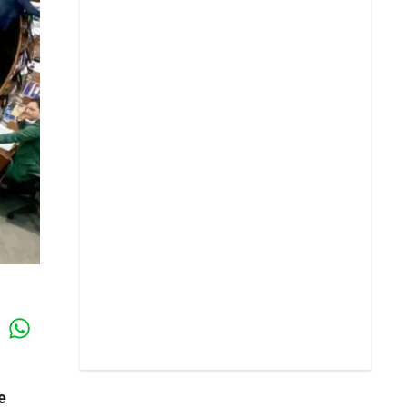
Whatsapp
k
e