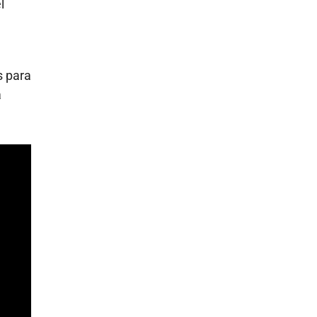
l
s para
á