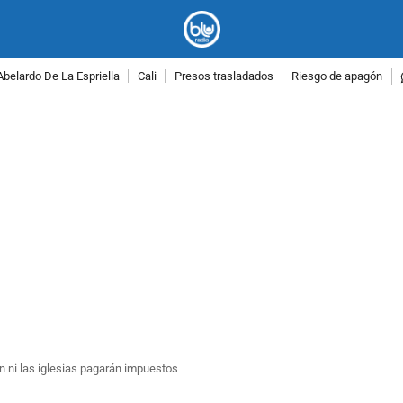
Abelardo De La Espriella
Cali
Presos trasladados
Riesgo de apagón
PUBLICIDAD
an ni las iglesias pagarán impuestos