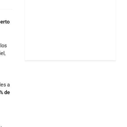
ierto
los
el,
les a
 % de