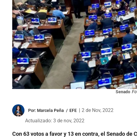
Senado
Fo
|
2 de Nov, 2022
Por:
Marcela Peña
/
EFE
Actualizado: 3 de nov, 2022
Con 63 votos a favor y 13 en contra, el Senado de