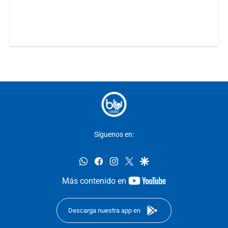
Síguenos en:
whatsapp
facebook
instagram
twitter
google
youtube-
Más contenido en
footer
Descarga nuestra app en