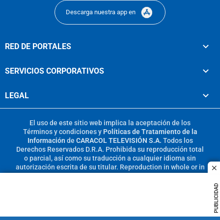
Descarga nuestra app en
RED DE PORTALES
SERVICIOS CORPORATIVOS
LEGAL
El uso de este sitio web implica la aceptación de los
Términos y condiciones
y
Políticas de Tratamiento de la
Información
de
CARACOL TELEVISIÓN S.A.
Todos los
Derechos Reservados D.R.A. Prohibida su reproducción total
o parcial, así como su traducción a cualquier idioma sin
autorización escrita de su titular. Reproduction in whole or in
c
part, or translation without written permission is prohibited.
All rights reserved 2025.
PUBLICIDAD
MIEMBRO DE: