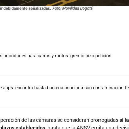
ár debidamente señalizadas.
Foto: Movilidad Bogotá
is prioridades para carros y motos: gremio hizo petición
e apps: encontró hasta bacteria asociada con contaminación fe
 operación de las cámaras se consideran prorrogadas
si la
 plazos establecidos
, hasta que la ANSV emita una decis