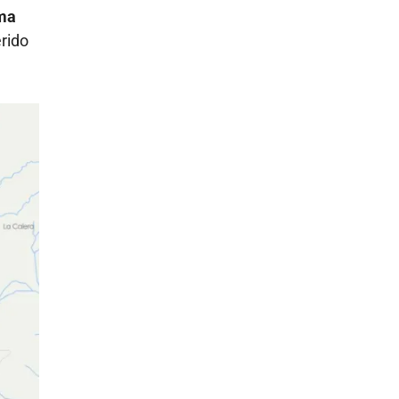
rma
erido