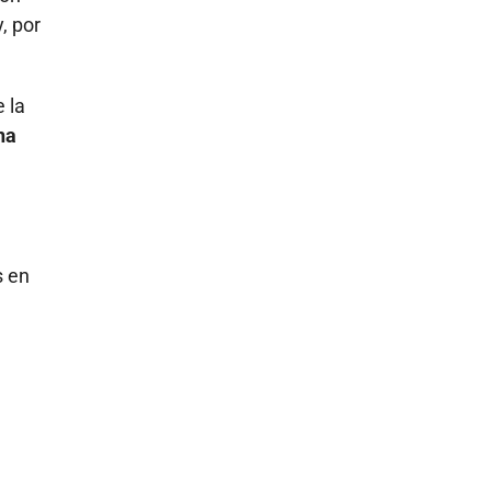
, por
 la
na
s en
a