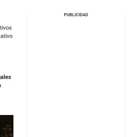
PUBLICIDAD
tivos
mativo
gales
a