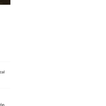
cal
ión