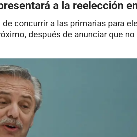
resentará a la reelección e
e concurrir a las primarias para eleg
róximo, después de anunciar que no s