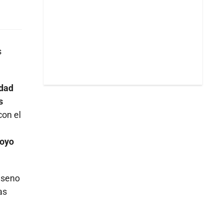
s
edad
s
con el
poyo
l seno
as