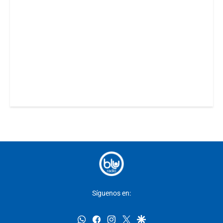
Síguenos en:
whatsapp
facebook
instagram
twitter
google