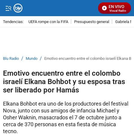
EN VIVO
Señal Visual Radio
Tendencias:
UEFA rompe con la FIFA
Presupuesto general
Gabriela M
PUBLICIDAD
/
/
Blu Radio
Mundo
Emotivo encuentro entre el colombo israelí Elkana Bo
Emotivo encuentro entre el colombo
israelí Elkana Bohbot y su esposa tras
ser liberado por Hamás
Elkana Bohbot era uno de los productores del festival
Nova, junto con sus amigos de infancia Michael y
Osher Waknin, masacrados el 7 de octubre junto a
cerca de 370 personas en esta fiesta de música
tecno.