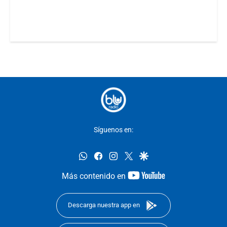
Síguenos en:
whatsapp
facebook
instagram
twitter
google
youtube-
Más contenido en
footer
Descarga nuestra app en