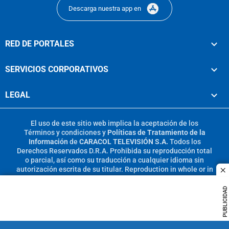
Descarga nuestra app en
RED DE PORTALES
SERVICIOS CORPORATIVOS
LEGAL
El uso de este sitio web implica la aceptación de los
Términos y condiciones
y
Políticas de Tratamiento de la
Información
de
CARACOL TELEVISIÓN S.A.
Todos los
Derechos Reservados D.R.A. Prohibida su reproducción total
o parcial, así como su traducción a cualquier idioma sin
autorización escrita de su titular. Reproduction in whole or in
c
part, or translation without written permission is prohibited.
All rights reserved 2025.
PUBLICIDAD
MIEMBRO DE: