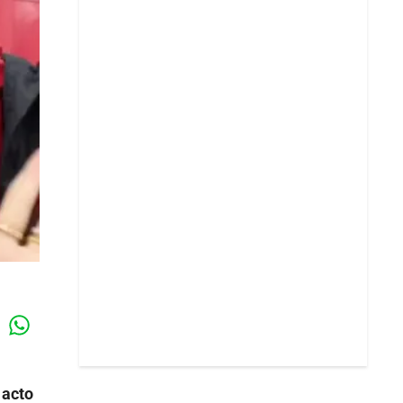
Whatsapp
k
 acto