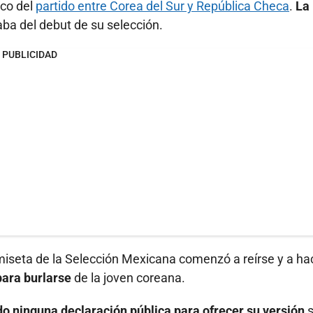
rco del
partido entre Corea del Sur y República Checa
.
La
taba del debut de su selección.
PUBLICIDAD
miseta de la Selección Mexicana comenzó a reírse y a ha
para
burlarse
de la joven coreana.
do ninguna declaración pública para ofrecer su versión
s