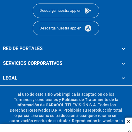
Descarga nuestra app en
Descarga nuestra app en
RED DE PORTALES
SERVICIOS CORPORATIVOS
LEGAL
El uso de este sitio web implica la aceptación de los
Términos y condiciones
y
Políticas de Tratamiento de la
Información
de
CARACOL TELEVISIÓN S.A.
Todos los
Derechos Reservados D.R.A. Prohibida su reproducción total
o parcial, así como su traducción a cualquier idioma sin
autorización escrita de su titular. Reproduction in whole or in
c
part, or translation without written permission is prohibited.
All rights reserved 2025.