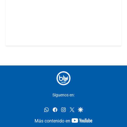
Síguenos en:
whatsapp
facebook
instagram
twitter
google
youtube-
Más contenido en
footer