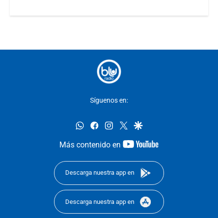
Síguenos en:
whatsapp
facebook
instagram
twitter
google
youtube-
Más contenido en
footer
Descarga nuestra app en
Descarga nuestra app en