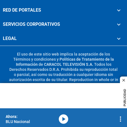
RED DE PORTALES
SERVICIOS CORPORATIVOS
LEGAL
El uso de este sitio web implica la aceptación de los
Términos y condiciones
y
Políticas de Tratamiento de la
Información
de
CARACOL TELEVISIÓN S.A.
Todos los
Derechos Reservados D.R.A. Prohibida su reproducción total
o parcial, así como su traducción a cualquier idioma sin
autorización escrita de su titular. Reproduction in whole or in
c
part, or translation without written permission is prohibited.
All rights reserved 2025.
PUBLICIDAD
MIEMBRO DE:
media-icon
BLU Nacional